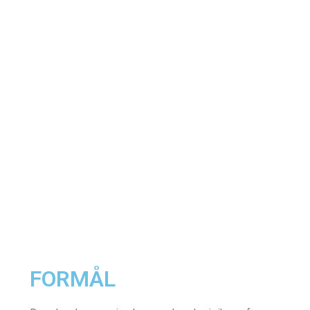
English version as PDF
FORMÅL